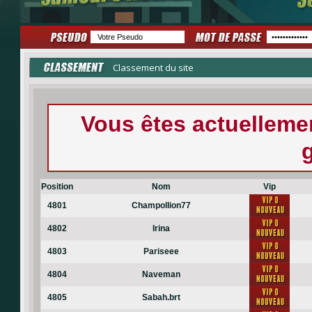
Classement du site
Vous êtes actuellem
Position
Nom
Vip
4801
Champollion77
4802
Irina
4803
Pariseee
4804
Naveman
4805
Sabah.brt