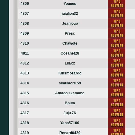
4806
Younes
4807
jujulion32
4808
Jeanloup
4809
Presc
4810
Chawote
4811
Oceanet28
4812
Lilaxx
4813
Kiksmozardo
4814
simulacre.59
4815
Amadou kamano
4816
Bouta
4817
Juju.76
4818
Yann57100
4819
Renard0420