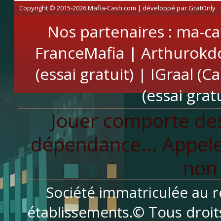
Copyright © 2015-2026 Mafia-Cash.com | développé par
GratOnly
Nos partenaires :
ma-ca
FranceMafia
|
Arthurokd
(essai gratuit)
|
IGraal (C
(essai gratu
Jouer comporte des
dépendance... Appele
non 
Société immatriculée au r
établissements.© Tous droit