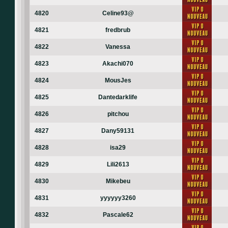
4820
Celine93@
4821
fredbrub
4822
Vanessa
4823
Akachi070
4824
MousJes
4825
Dantedarklife
4826
pitchou
4827
Dany59131
4828
isa29
4829
Lili2613
4830
Mikebeu
4831
yyyyyy3260
4832
Pascale62