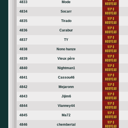
4833
Mode
4834
Socarr
4835
Tirado
4836
Carabur
4837
TY
4838
Nono hanze
4839
Vieux père
4840
Nightman1
4841
Cassou46
4842
Mejaronn
4843
Jijim6
4844
Vianney44
4845
Ma72
4846
chembertal