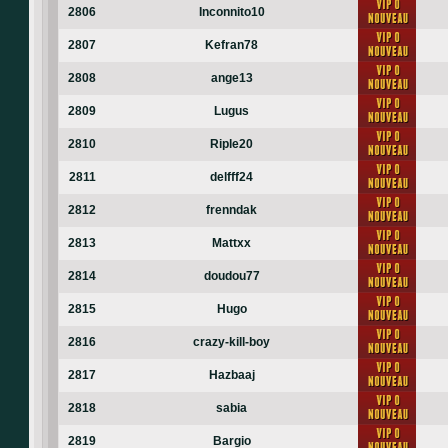
2806
Inconnito10
2807
Kefran78
2808
ange13
2809
Lugus
2810
Riple20
2811
delfff24
2812
frenndak
2813
Mattxx
2814
doudou77
2815
Hugo
2816
crazy-kill-boy
2817
Hazbaaj
2818
sabia
2819
Bargio