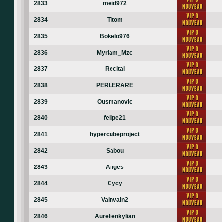
2833
meid972
2834
Titom
2835
Bokelo976
2836
Myriam_Mzc
2837
Recital
2838
PERLERARE
2839
Ousmanovic
2840
felipe21
2841
hypercubeproject
2842
Sabou
2843
Anges
2844
Cycy
2845
Vainvain2
2846
Aurelienkylian