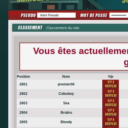
Classement du site
Vous êtes actuellem
Position
Nom
Vip
2801
premier06
2802
Coleeboy
2803
Sea
2804
Brubru
2805
Bloody