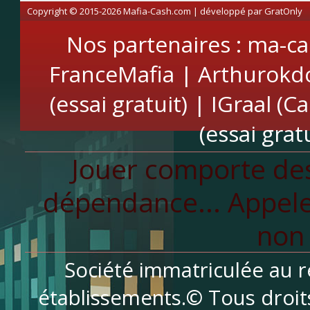
Copyright © 2015-2026 Mafia-Cash.com | développé par
GratOnly
Nos partenaires :
ma-ca
FranceMafia
|
Arthurokd
(essai gratuit)
|
IGraal (C
(essai gratu
Jouer comporte des
dépendance... Appele
non 
Société immatriculée au r
établissements.© Tous droit