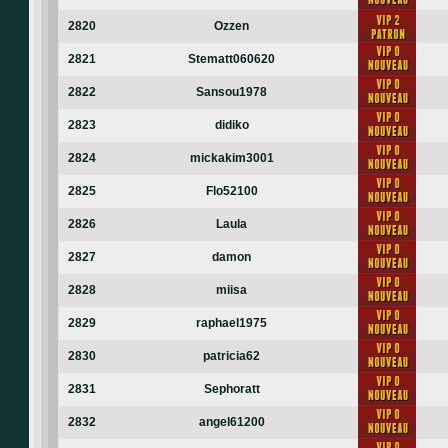
2820
Ozzen
2821
Stematt060620
2822
Sansou1978
2823
didiko
2824
mickakim3001
2825
Flo52100
2826
Laula
2827
damon
2828
miisa
2829
raphael1975
2830
patricia62
2831
Sephoratt
2832
angel61200