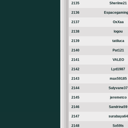
2135
Sheriine21
2136
Espacegamin
2137
OxXaa
2138
logou
2139
tatiluca
2140
Pat121
2141
VALEO
2142
Lyd1987
2143
max59185
2144
Sulyvane37
2145
jeremetco
2146
Sandrina59
2147
surabaya64
2148
So59ls