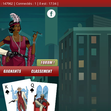
 :
147962
| Connectés :
1
| Il est :
17:34
|