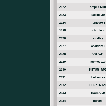
2122
steph33200
2123
caponever
2124
marise974
2125
achrafinno
2126
streltsy
2127
whatdahell
2128
Overwin
2129
momo3810
2130
KETUR_RP
2131
louloumira
2132
PORNO202
2133
lilou17260
2134
tedy08