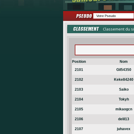
Classement du si
Position
Nom
2101
Gil54350
2102
Keke84240
2103
Saiko
2104
Tokyh
2105
mikaogcn
2106
delil13
2107
juhavex