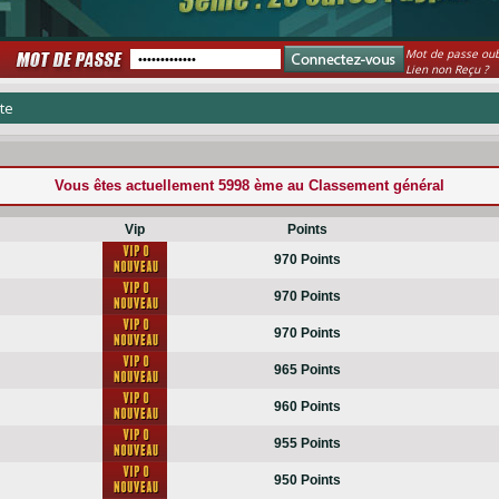
Mot de passe oub
Lien non Reçu ?
te
Vous êtes actuellement
5998 ème
au Classement général
Vip
Points
970 Points
970 Points
970 Points
965 Points
960 Points
955 Points
950 Points