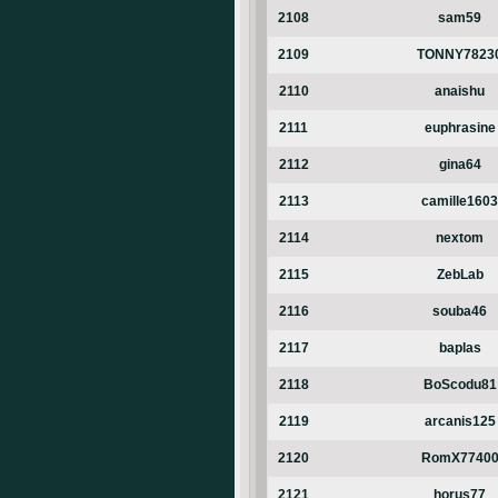
2108
sam59
2109
TONNY7823
2110
anaishu
2111
euphrasine
2112
gina64
2113
camille1603
2114
nextom
2115
ZebLab
2116
souba46
2117
baplas
2118
BoScodu81
2119
arcanis125
2120
RomX7740
2121
horus77