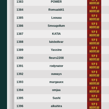
1383
POWER
1384
Romuald41
1385
Loouuu
1386
Smeagollum
1387
KATIA
1388
luisbolivar
1389
Yassine
1390
fleurs2208
1391
rodynator
1392
ouways
1393
margauxx
1394
omjaa
1395
Sushi
1396
alkahira