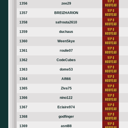
1356
zee29
1357
BREIZHARION
1358
safrouta2610
1359
duchaus
1360
WeenSkye
1361
roulie07
1362
CodeCubes
1363
dome53
1364
Alfi66
1365
Ziva75
1366
nino122
1367
Eclaire974
1368
godfinger
1369
asnl88