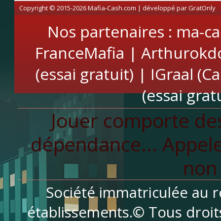
Copyright © 2015-2026 Mafia-Cash.com | développé par
GratOnly
Nos partenaires :
ma-ca
FranceMafia
|
Arthurokd
(essai gratuit)
|
IGraal (C
(essai gratu
Jouer comporte des
dépendance... Appele
non 
Société immatriculée au r
établissements.© Tous droit