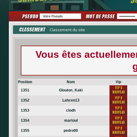
Classement du site
Vous êtes actuellem
Position
Nom
Vip
1351
Glouton_Kaki
1352
Lahcen13
1353
clodh
1354
martoul
1355
pedro90