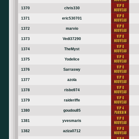
1370
chris330
1371
eric530701
1372
marvio
1373
Vedi37290
1374
TheMyst
1375
Yodelice
1376
Sarraswy
1377
azola
1378
risbo974
1379
raideriffe
1380
goudou85
1381
yvesmaris
1382
aziza0712