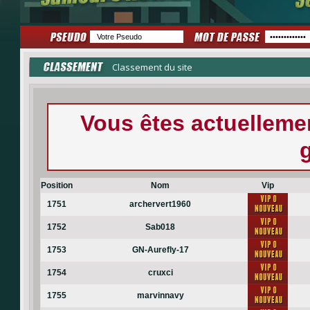
Classement du site
Vous êtes actuellem
Position
Nom
Vip
1751
archervert1960
1752
Sab018
1753
GN-Aurefly-17
1754
cruxci
1755
marvinnavy