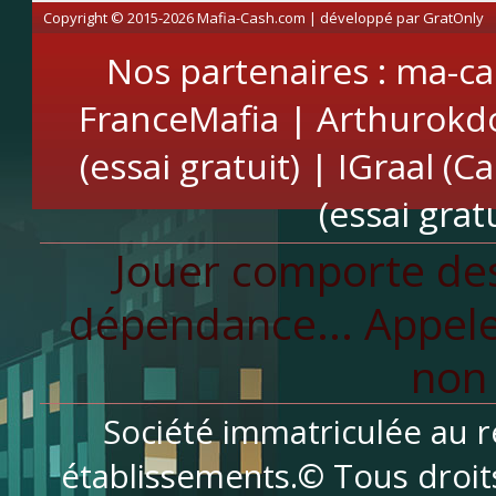
Copyright © 2015-2026 Mafia-Cash.com | développé par
GratOnly
Nos partenaires :
ma-ca
FranceMafia
|
Arthurokd
(essai gratuit)
|
IGraal (C
(essai gratu
Jouer comporte des
dépendance... Appele
non 
Société immatriculée au r
établissements.© Tous droit