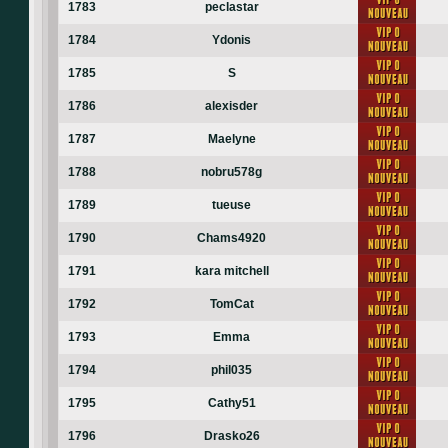
1783
peclastar
1784
Ydonis
1785
S
1786
alexisder
1787
Maelyne
1788
nobru578g
1789
tueuse
1790
Chams4920
1791
kara mitchell
1792
TomCat
1793
Emma
1794
phil035
1795
Cathy51
1796
Drasko26