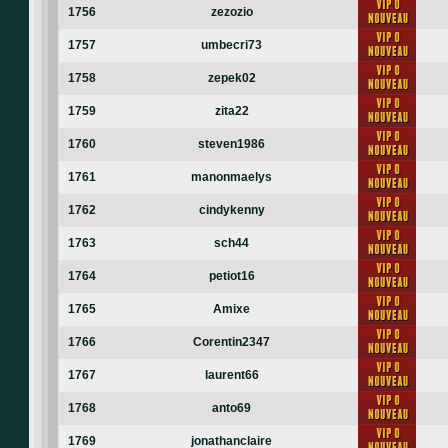
1756
zezozio
1757
umbecri73
1758
zepek02
1759
zita22
1760
steven1986
1761
manonmaelys
1762
cindykenny
1763
sch44
1764
petiot16
1765
Amixe
1766
Corentin2347
1767
laurent66
1768
anto69
1769
jonathanclaire