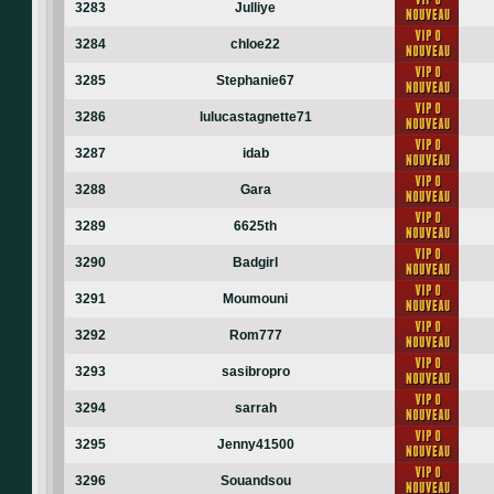
3283
Julliye
3284
chloe22
3285
Stephanie67
3286
lulucastagnette71
3287
idab
3288
Gara
3289
6625th
3290
Badgirl
3291
Moumouni
3292
Rom777
3293
sasibropro
3294
sarrah
3295
Jenny41500
3296
Souandsou