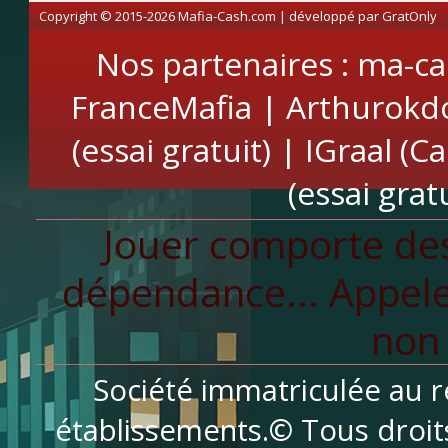
Copyright © 2015-2026 Mafia-Cash.com | développé par
GratOnly
Nos partenaires :
ma-ca
FranceMafia
|
Arthurokd
(essai gratuit)
|
IGraal (C
(essai gratu
Jouer comporte des
dépendance... Appele
non 
Société immatriculée au r
établissements.© Tous droit