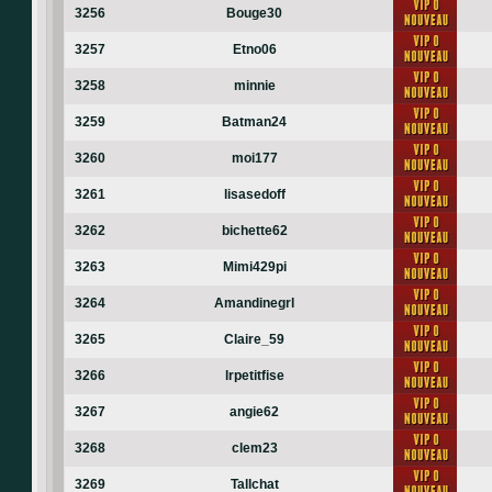
3256
Bouge30
3257
Etno06
3258
minnie
3259
Batman24
3260
moi177
3261
lisasedoff
3262
bichette62
3263
Mimi429pi
3264
Amandinegrl
3265
Claire_59
3266
lrpetitfise
3267
angie62
3268
clem23
3269
Tallchat