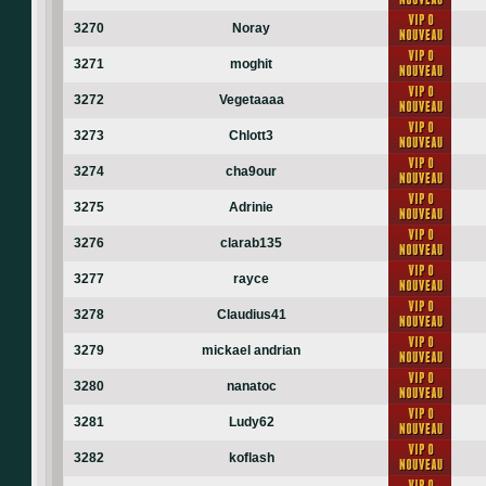
3270
Noray
3271
moghit
3272
Vegetaaaa
3273
Chlott3
3274
cha9our
3275
Adrinie
3276
clarab135
3277
rayce
3278
Claudius41
3279
mickael andrian
3280
nanatoc
3281
Ludy62
3282
koflash