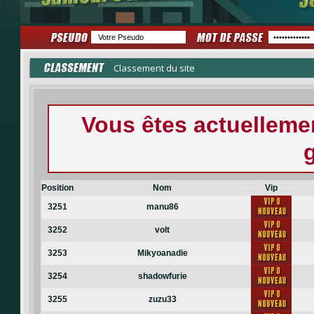
Classement du site
Vous êtes actuellem
Position
Nom
Vip
3251
manu86
3252
volt
3253
Mikyoanadie
3254
shadowfurie
3255
zuzu33