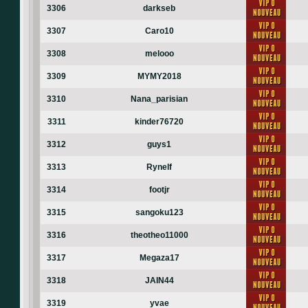
3306
darkseb
3307
Caro10
3308
melooo
3309
MYMY2018
3310
Nana_parisian
3311
kinder76720
3312
guys1
3313
Rynelf
3314
footjr
3315
sangoku123
3316
theotheo11000
3317
Megaza17
3318
JAIN44
3319
yvae