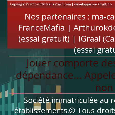
Copyright © 2015-2026 Mafia-Cash.com | développé par
GratOnly
Nos partenaires :
ma-ca
FranceMafia
|
Arthurokd
(essai gratuit)
|
IGraal (C
(essai gratu
Jouer comporte des
dépendance... Appele
non 
Société immatriculée au r
établissements.© Tous droit