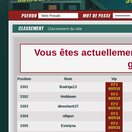
Classement du site
Vous êtes actuellem
Position
Nom
Vip
3301
Bodriga13
3302
Helldawn
3303
dinoshark37
3304
olligun
3305
Estelyna