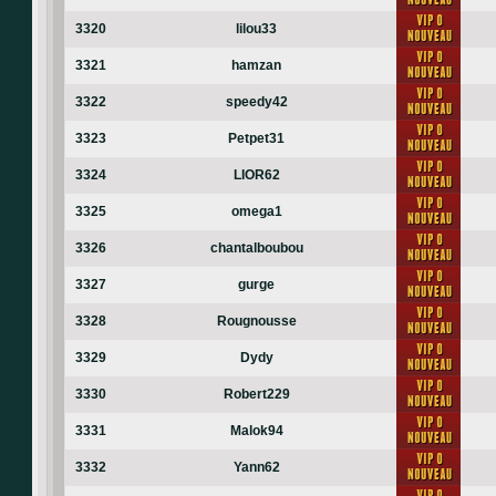
3320
lilou33
3321
hamzan
3322
speedy42
3323
Petpet31
3324
LIOR62
3325
omega1
3326
chantalboubou
3327
gurge
3328
Rougnousse
3329
Dydy
3330
Robert229
3331
Malok94
3332
Yann62