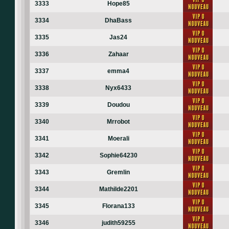
3333
Hope85
3334
DhaBass
3335
Jas24
3336
Zahaar
3337
emma4
3338
Nyx6433
3339
Doudou
3340
Mrrobot
3341
Moerali
3342
Sophie64230
3343
Gremlin
3344
Mathilde2201
3345
Florana133
3346
judith59255