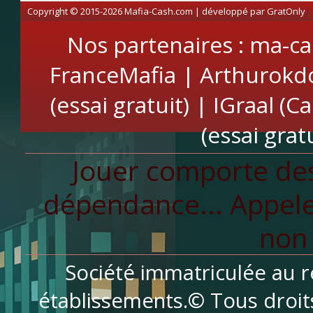
Copyright © 2015-2026 Mafia-Cash.com | développé par
GratOnly
Nos partenaires :
ma-ca
FranceMafia
|
Arthurokd
(essai gratuit)
|
IGraal (C
(essai gratu
Jouer comporte des
dépendance... Appele
non 
Société immatriculée au r
établissements.© Tous droit