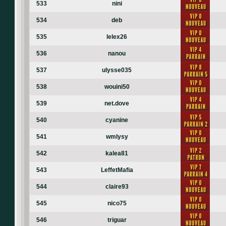
533
nini
534
deb
535
lelex26
536
nanou
537
ulysse035
538
wouini50
539
net.dove
540
cyanine
541
wmlysy
542
kalea81
543
LeffetMafia
544
claire93
545
nico75
546
triguar