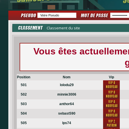
Classement du site
Vous êtes actuellem
Position
Nom
Vip
501
lolodu29
502
minnie3006
503
anthor64
504
sebast590
505
lps74