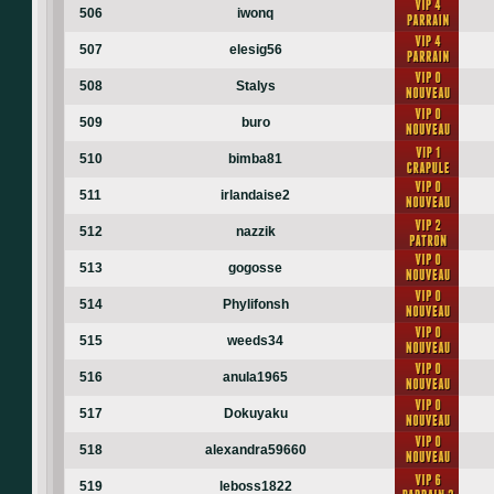
506
iwonq
507
elesig56
508
Stalys
509
buro
510
bimba81
511
irlandaise2
512
nazzik
513
gogosse
514
Phylifonsh
515
weeds34
516
anula1965
517
Dokuyaku
518
alexandra59660
519
leboss1822