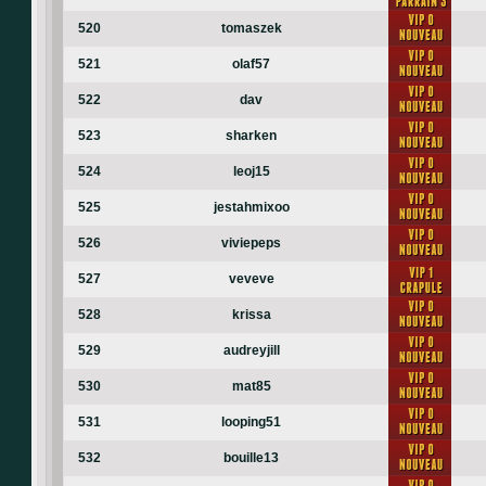
520
tomaszek
521
olaf57
522
dav
523
sharken
524
leoj15
525
jestahmixoo
526
viviepeps
527
veveve
528
krissa
529
audreyjill
530
mat85
531
looping51
532
bouille13