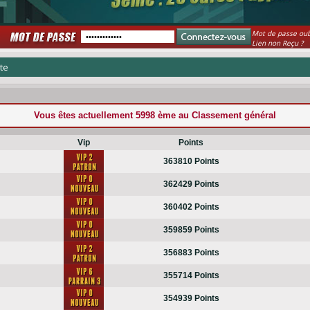
Mot de passe oub
Lien non Reçu ?
te
Vous êtes actuellement
5998 ème
au Classement général
Vip
Points
363810 Points
362429 Points
360402 Points
359859 Points
356883 Points
355714 Points
354939 Points