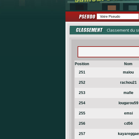
Classement du si
Position
Nom
251
malou
252
rachou21
253
mafie
254
lougarou59
255
emsi
256
cd56
257
kayareggae