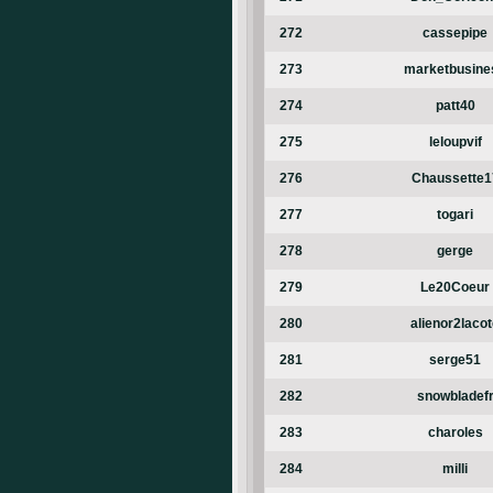
272
cassepipe
273
marketbusine
274
patt40
275
leloupvif
276
Chaussette1
277
togari
278
gerge
279
Le20Coeur
280
alienor2laco
281
serge51
282
snowbladef
283
charoles
284
milli