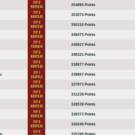
354895 Points
353074 Points
350310 Points
349475 Points
348827 Points
348321 Points
338877 Points
u
338607 Points
337973 Points
331239 Points
328539 Points
328373 Points
328240 Points
e
325785 Points