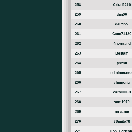
258
Cricri6266
259
dan06
260
daufinoi
261
Gene71420
262
4normand
263
Belltam
264
pacau
265
mimimeume
266
chamonix
267
carolulu30
268
sam1979
269
mrgame
270
78anita78
271
Don_Corleon