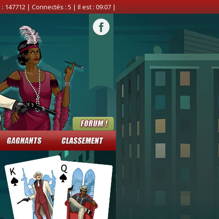
 :
147712
| Connectés :
5
| Il est :
09:07
|