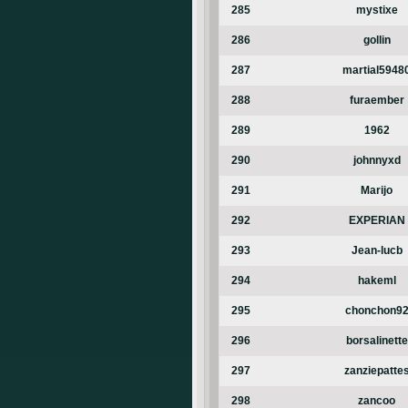
285
mystixe
286
gollin
287
martial5948
288
furaember
289
1962
290
johnnyxd
291
Marijo
292
EXPERIAN
293
Jean-lucb
294
hakeml
295
chonchon9
296
borsalinette
297
zanziepatte
298
zancoo