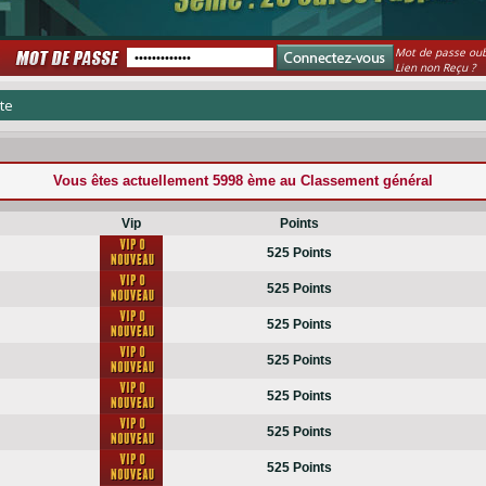
Mot de passe oub
Lien non Reçu ?
te
Vous êtes actuellement
5998 ème
au Classement général
Vip
Points
525 Points
525 Points
525 Points
525 Points
525 Points
525 Points
525 Points