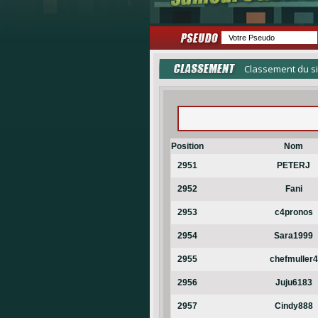
Classement du si
Position
Nom
2951
PETERJ
2952
Fani
2953
c4pronos
2954
Sara1999
2955
chefmuller4
2956
Juju6183
2957
Cindy888