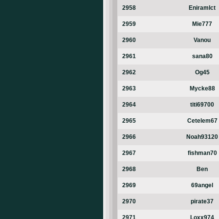
2958
Eniramlct
2959
Mie777
2960
Vanou
2961
sana80
2962
Og45
2963
Mycke88
2964
titi69700
2965
Cetelem67
2966
Noah93120
2967
fishman70
2968
Ben
2969
69angel
2970
pirate37
2971
Loxx974