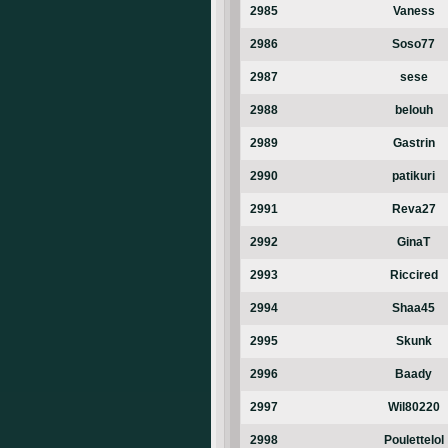
2985
Vaness
2986
Soso77
2987
sese
2988
belouh
2989
Gastrin
2990
patikuri
2991
Reva27
2992
GinaT
2993
Riccired
2994
Shaa45
2995
Skunk
2996
Baady
2997
Wil80220
2998
Poulettelol