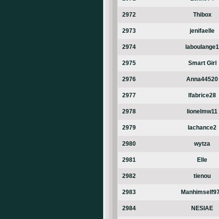
2972
Thibox
2973
jenifaelle
2974
laboulange1
2975
Smart Girl
2976
Anna44520
2977
lfabrice28
2978
lionelmw11
2979
lachance2
2980
wytza
2981
Elle
2982
tienou
2983
Manhimself9
2984
NESIAE