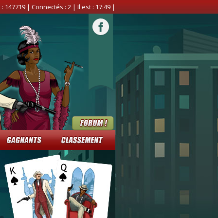
 :
147719
| Connectés :
2
| Il est :
17:49
|