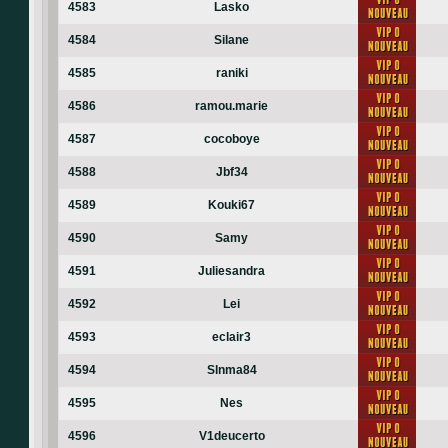
4583
Lasko
4584
Silane
4585
raniki
4586
ramou.marie
4587
cocoboye
4588
Jbf34
4589
Kouki67
4590
Samy
4591
Juliesandra
4592
Lei
4593
eclair3
4594
Slnma84
4595
Nes
4596
V1deucerto