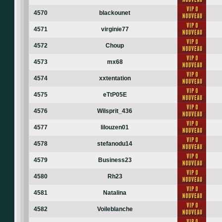
4570
blackounet
4571
virginie77
4572
Choup
4573
mx68
4574
xxtentation
4575
eTtP05E
4576
Wilsprit_436
4577
lilouzen01
4578
stefanodu14
4579
Business23
4580
Rh23
4581
Natalina
4582
Voileblanche