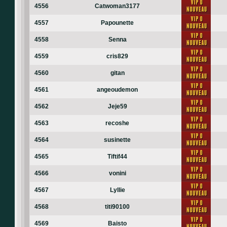
4556
Catwoman3177
4557
Papounette
4558
Senna
4559
cris829
4560
gitan
4561
angeoudemon
4562
Jeje59
4563
recoshe
4564
susinette
4565
Tiftif44
4566
vonini
4567
Lyllie
4568
titi90100
4569
Baisto