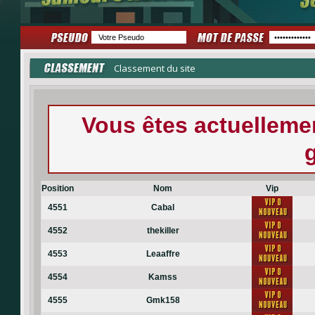
Classement du site
Vous êtes actuellem
Position
Nom
Vip
4551
Cabal
4552
thekiller
4553
Leaaffre
4554
Kamss
4555
Gmk158