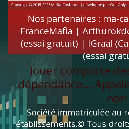
Copyright © 2015-2026 Mafia-Cash.com | développé par
GratOnly
Nos partenaires :
ma-ca
FranceMafia
|
Arthurokd
(essai gratuit)
|
IGraal (C
(essai gratu
Jouer comporte des
dépendance... Appele
non 
Société immatriculée au r
établissements.© Tous droit