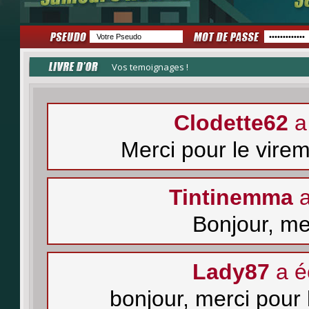
Vos temoignages !
Clodette62
a 
Merci pour le vire
Tintinemma
a
Bonjour, me
Lady87
a éc
bonjour, merci pour