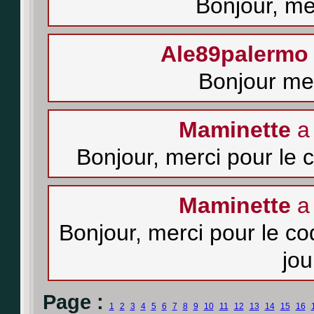
Bonjour, me
Ale89palermo
Bonjour me
Maminette
a 
Bonjour, merci pour le
Maminette
a 
Bonjour, merci pour le co
jo
Page :
1
2
3
4
5
6
7
8
9
10
11
12
13
14
15
16