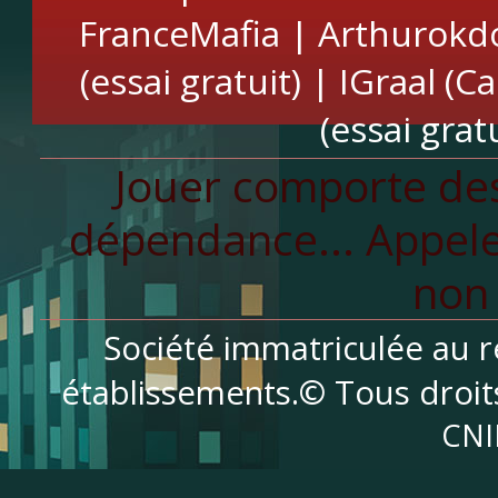
FranceMafia
|
Arthurokd
(essai gratuit)
|
IGraal (C
(essai gratu
Jouer comporte des
dépendance... Appele
non 
Société immatriculée au r
établissements.© Tous droit
CNI