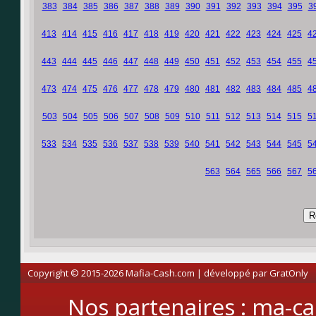
383
384
385
386
387
388
389
390
391
392
393
394
395
3
413
414
415
416
417
418
419
420
421
422
423
424
425
4
443
444
445
446
447
448
449
450
451
452
453
454
455
4
473
474
475
476
477
478
479
480
481
482
483
484
485
4
503
504
505
506
507
508
509
510
511
512
513
514
515
5
533
534
535
536
537
538
539
540
541
542
543
544
545
5
563
564
565
566
567
5
Copyright © 2015-2026 Mafia-Cash.com | développé par
GratOnly
Nos partenaires :
ma-ca