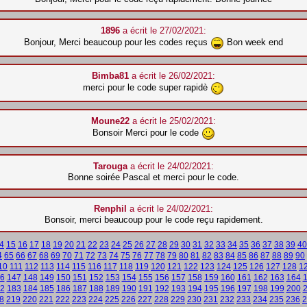
1896
a écrit le 27/02/2021:
Bonjour, Merci beaucoup pour les codes reçus
Bon week end
Bimba81
a écrit le 26/02/2021:
merci pour le code super rapidè
Moune22
a écrit le 25/02/2021:
Bonsoir Merci pour le code
Tarouga
a écrit le 24/02/2021:
Bonne soirée Pascal et merci pour le code.
Renphil
a écrit le 24/02/2021:
Bonsoir, merci beaucoup pour le code reçu rapidement.
4
15
16
17
18
19
20
21
22
23
24
25
26
27
28
29
30
31
32
33
34
35
36
37
38
39
40
4
65
66
67
68
69
70
71
72
73
74
75
76
77
78
79
80
81
82
83
84
85
86
87
88
89
90
10
111
112
113
114
115
116
117
118
119
120
121
122
123
124
125
126
127
128
1
6
147
148
149
150
151
152
153
154
155
156
157
158
159
160
161
162
163
164
2
183
184
185
186
187
188
189
190
191
192
193
194
195
196
197
198
199
200
8
219
220
221
222
223
224
225
226
227
228
229
230
231
232
233
234
235
236
2