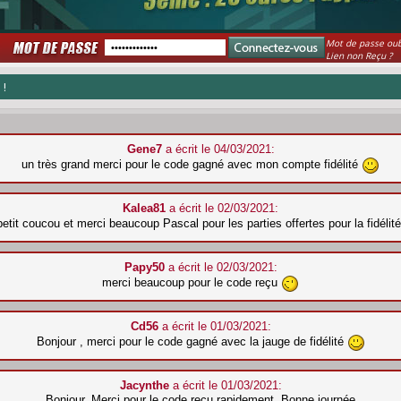
Mot de passe oub
Lien non Reçu ?
 !
Gene7
a écrit le 04/03/2021:
un très grand merci pour le code gagné avec mon compte fidélité
Kalea81
a écrit le 02/03/2021:
etit coucou et merci beaucoup Pascal pour les parties offertes pour la fidélit
Papy50
a écrit le 02/03/2021:
merci beaucoup pour le code reçu
Cd56
a écrit le 01/03/2021:
Bonjour , merci pour le code gagné avec la jauge de fidélité
Jacynthe
a écrit le 01/03/2021:
Bonjour, Merci pour le code reçu rapidement. Bonne journée