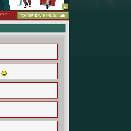
1
lié ?
é