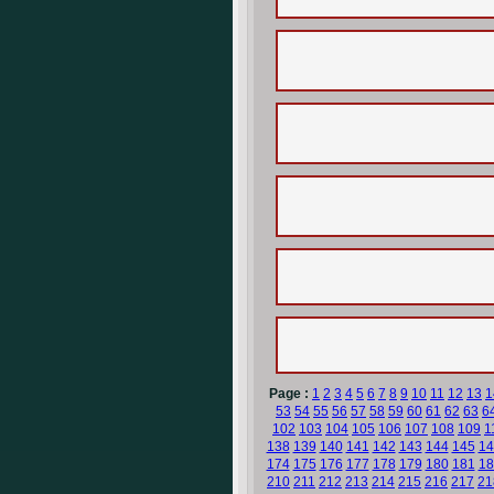
Page :
1
2
3
4
5
6
7
8
9
10
11
12
13
1
53
54
55
56
57
58
59
60
61
62
63
6
102
103
104
105
106
107
108
109
1
138
139
140
141
142
143
144
145
14
174
175
176
177
178
179
180
181
18
210
211
212
213
214
215
216
217
21