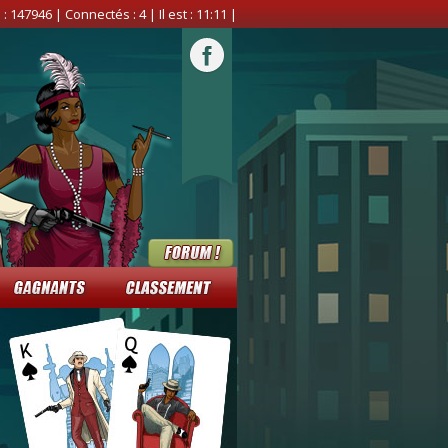
 :
147946
| Connectés :
4
| Il est :
11:11
|