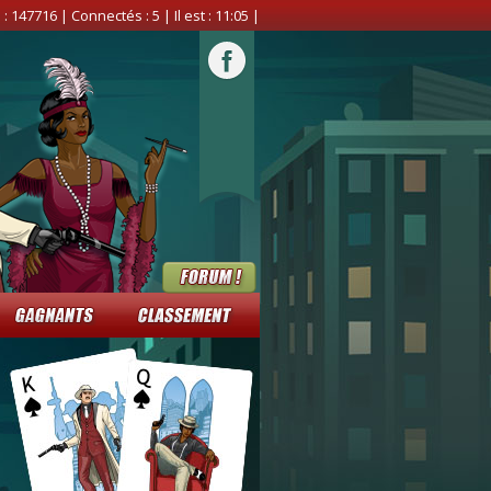
 :
147716
| Connectés :
5
| Il est :
11:05
|