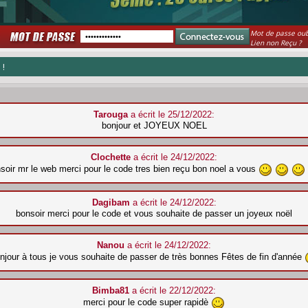
Mot de passe oub
Lien non Reçu ?
 !
Tarouga
a écrit le 25/12/2022:
bonjour et JOYEUX NOEL
Clochette
a écrit le 24/12/2022:
soir mr le web merci pour le code tres bien reçu bon noel a vous
Dagibam
a écrit le 24/12/2022:
bonsoir merci pour le code et vous souhaite de passer un joyeux noël
Nanou
a écrit le 24/12/2022:
njour à tous je vous souhaite de passer de très bonnes Fêtes de fin d'année
Bimba81
a écrit le 22/12/2022:
merci pour le code super rapidè