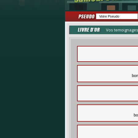
Vos temoignages
bon
bo