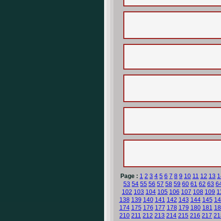
Page :
1
2
3
4
5
6
7
8
9
10
11
12
13
1
53
54
55
56
57
58
59
60
61
62
63
6
102
103
104
105
106
107
108
109
1
138
139
140
141
142
143
144
145
14
174
175
176
177
178
179
180
181
18
210
211
212
213
214
215
216
217
21