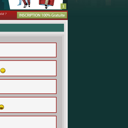
1
lié ?