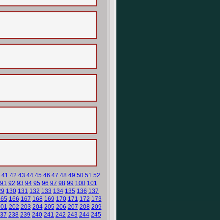
41
42
43
44
45
46
47
48
49
50
51
52
91
92
93
94
95
96
97
98
99
100
101
29
130
131
132
133
134
135
136
137
165
166
167
168
169
170
171
172
173
201
202
203
204
205
206
207
208
209
37
238
239
240
241
242
243
244
245