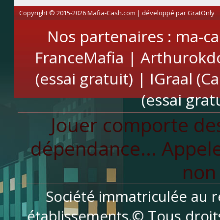
Copyright © 2015-2026 Mafia-Cash.com | développé par
GratOnly
Nos partenaires :
ma-ca
FranceMafia
|
Arthurokd
(essai gratuit)
|
IGraal (C
(essai gratu
Jouer comporte des
dépendance... Appele
non 
Société immatriculée au r
établissements.© Tous droit