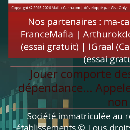
Copyright © 2015-2026 Mafia-Cash.com | développé par
GratOnly
Nos partenaires :
ma-ca
FranceMafia
|
Arthurokd
(essai gratuit)
|
IGraal (C
(essai gratu
Jouer comporte des
dépendance... Appele
non 
Société immatriculée au r
établissements.© Tous droit