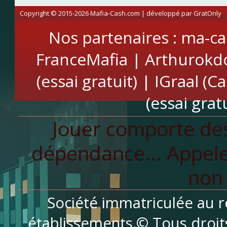
Copyright © 2015-2026 Mafia-Cash.com | développé par
GratOnly
Nos partenaires :
ma-ca
FranceMafia
|
Arthurokd
(essai gratuit)
|
IGraal (C
(essai gratu
Jouer comporte des
dépendance... Appele
non 
Société immatriculée au r
établissements.© Tous droit